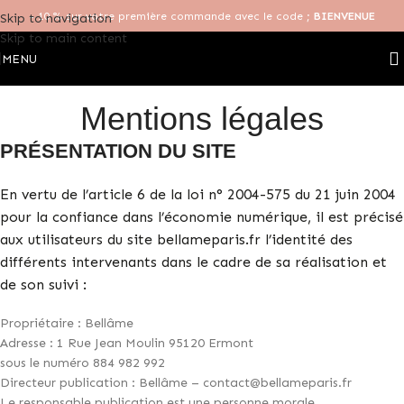
- 10 % sur votre première commande avec le code ;
BIENVENUE
Skip to navigation
Skip to main content
MENU
Mentions légales
PRÉSENTATION DU SITE
En vertu de l’article 6 de la loi n° 2004-575 du 21 juin 2004
pour la confiance dans l’économie numérique, il est précisé
aux utilisateurs du site bellameparis.fr l’identité des
différents intervenants dans le cadre de sa réalisation et
de son suivi :
Propriétaire : Bellâme
Adresse : 1 Rue Jean Moulin 95120 Ermont
sous le numéro 884 982 992
Directeur publication : Bellâme – contact@bellameparis.fr
Le responsable publication est une personne morale.