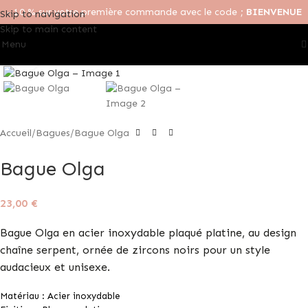
- 10 % sur votre première commande avec le code ;
BIENVENUE
Skip to navigation
Skip to main content
Menu
Click to enlarge
Accueil
Bagues
Bague Olga
Bague Olga
23,00
€
Bague Olga en acier inoxydable plaqué platine, au design
chaîne serpent, ornée de zircons noirs pour un style
audacieux et unisexe.
Matériau : Acier inoxydable