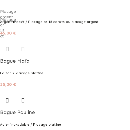
Placage
argent
Placage
Argent massif / Placage or 18 carats ou placage argent
or
18
45,00
€
ct
Bague Maïa
Laiton / Placage platine
35,00
€
Bague Pauline
Acier inoxydable / Placage platine