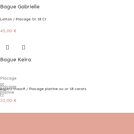
Bague Gabrielle
Laiton / Placage Or 18 Ct
45,00
€
Bague Keira
Placage
or
Placage
Argent massif / Placage platine ou or 18 carats
18
platine
ct
32,00
€