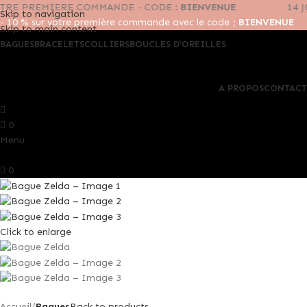
-10% SUR VOTRE PREMIERE COMMANDE - CODE :
BIENVENUE
Skip to navigation
- 10 % sur votre première commande avec le code ;
BIENVENUE
Skip to main content
BAGUES
BRACELETS
COLLIERS
BOUCLES D’OREILLES
A PROPOS
CONTACT
0
Menu
0
Click to enlarge
Accueil
Bagues
Back to products