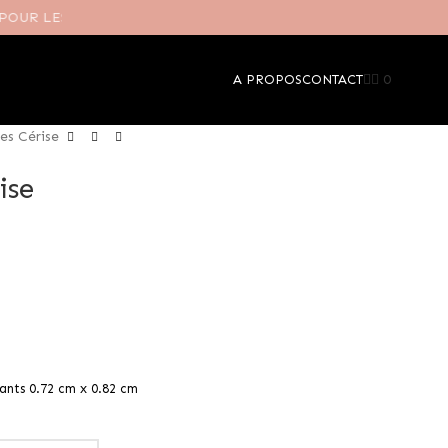
14 JOU
0
A PROPOS
CONTACT
les Cérise
ise
ants 0.72 cm x 0.82 cm