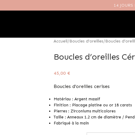
E COMMANDE - CODE :
BIENVENUE
Accueil
Boucles d'oreilles
Boucles d’oreil
Boucles d’oreilles Cér
45,00
€
Boucles d’oreilles cerises
Matériau : Argent massif
Finition : Placage platine ou or 18 carats
Pierres : Zirconiums multicolores
Taille : Anneaux 1.2 cm de diamètre / Pend
Fabriqué à la main