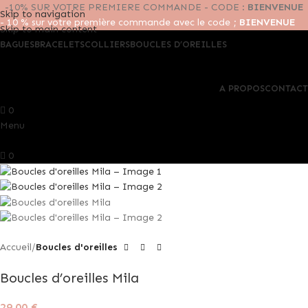
-10% SUR VOTRE PREMIERE COMMANDE - CODE :
BIENVENUE
Skip to navigation
- 10 % sur votre première commande avec le code ;
BIENVENUE
Skip to main content
BAGUES
BRACELETS
COLLIERS
BOUCLES D’OREILLES
A PROPOS
CONTACT
0
Menu
0
Accueil
Boucles d'oreilles
Boucles d’oreilles Mila
29,00
€